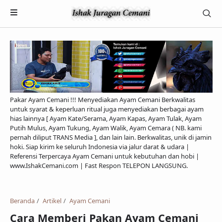
Pakar Ayam Cemani !!! Menyediakan Ayam Cemani Berkwalitas
untuk syarat & keperluan ritual juga menyediakan berbagai ayam
hias lainnya [ Ayam Kate/Serama, Ayam Kapas, Ayam Tulak, Ayam
Putih Mulus, Ayam Tukung, Ayam Walik, Ayam Cemara ( NB. kami
pernah diliput TRANS Media ], dan lain lain. Berkwalitas, unik di jamin
hoki. Siap kirim ke seluruh Indonesia via jalur darat & udara |
Referensi Terpercaya Ayam Cemani untuk kebutuhan dan hobi |
Payment
www.IshakCemani.com | Fast Respon TELEPON LANGSUNG.
Pengiriman & Transaksi
Privacy Policy
Beranda
Artikel
Ayam Cemani
Cara Memberi Pakan Ayam Cemani
Feed