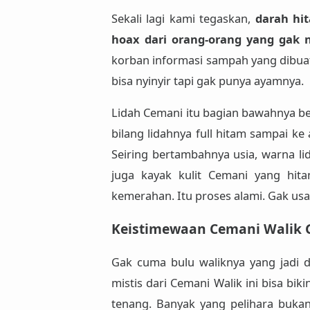
Sekali lagi kami tegaskan,
darah hit
hoax dari orang-orang yang gak 
korban informasi sampah yang dibua
bisa nyinyir tapi gak punya ayamnya.
Lidah Cemani itu bagian bawahnya
b
bilang lidahnya full hitam sampai ke 
Seiring bertambahnya usia, warna li
juga kayak kulit Cemani yang hit
kemerahan
. Itu proses alami. Gak us
Keistimewaan Cemani Walik 
Gak cuma bulu waliknya yang jadi d
mistis
dari Cemani Walik ini
bisa bik
tenang
. Banyak yang pelihara buka