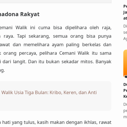
P
J
imadona Rakyat
a
D
mani Walik
ini cuma bisa dipelihara oleh
raja,
s
a raya
. Tapi sekarang, semua orang bisa punya
A
rawat dan memelihara
ayam paling berkelas dan
k orang percaya,
pelihara Cemani Walik itu sama
dari langit
. Dan itu bukan sekadar mitos. Banyak
g.
D
P
alik Usia Tiga Bulan: Kribo, Keren, dan Anti
K
D
p
m
 hati yang tulus, kasih makan dengan ikhlas, rawat