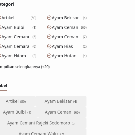
ategori
Artikel
Ayam Bekisar
80
4
Ayam Bulbi
Ayam Cemani
1
65
Ayam Cemani Rajeki Sodomoro
Ayam Cemani Walik
5
7
Ayam Cemara
Ayam Hias
6
2
Ayam Hitam
Ayam Hutan Hijau
2
4
mpilkan selengkapnya (+20)
abel
Artikel
Ayam Bekisar
Ayam Bulbi
Ayam Cemani
Ayam Cemani Rajeki Sodomoro
Ayam Cemani Walik