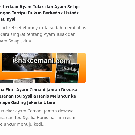
erbedaan Ayam Tulak dan Ayam Selap:
angan Tertipu Dukun Berkedok Ustadz
tau Kyai
i artikel sebelumnya kita sudah membahas
ecara singkat tentang Ayam Tulak dan
yam Selap , dua…
ua Ekor Ayam Cemani Jantan Dewasa
esanan Ibu Sysilia Hanis Meluncur ke
elapa Gading Jakarta Utara
ua ekor ayam Cemani jantan dewasa
esanan Ibu Sysilia Hanis hari ini resmi
eluncur menuju kedi…