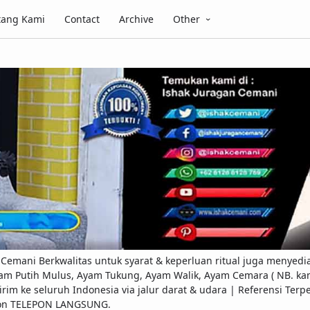
tang Kami
Contact
Archive
Other
emani Berkwalitas untuk syarat & keperluan ritual juga menyedi
am Putih Mulus, Ayam Tukung, Ayam Walik, Ayam Cemara ( NB. kami
ap kirim ke seluruh Indonesia via jalur darat & udara | Referensi 
pon TELEPON LANGSUNG.