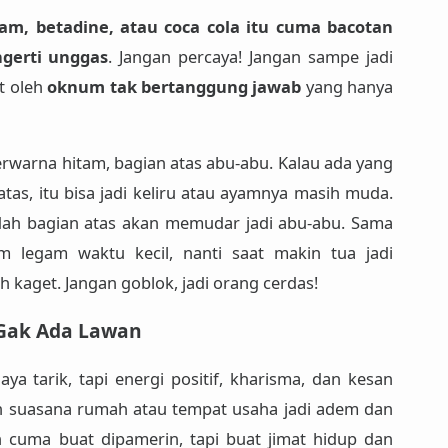
am, betadine, atau coca cola itu cuma bacotan
ngerti unggas
. Jangan percaya! Jangan sampe jadi
t oleh
oknum tak bertanggung jawab
yang hanya
erwarna hitam
, bagian atas
abu-abu
. Kalau ada yang
atas, itu
bisa jadi keliru atau ayamnya masih muda
.
dah bagian atas
akan memudar jadi abu-abu
. Sama
am legam waktu kecil, nanti saat makin tua
jadi
ah kaget.
Jangan goblok, jadi orang cerdas!
Gak Ada Lawan
aya tarik, tapi
energi positif, kharisma, dan kesan
in suasana rumah atau tempat usaha jadi adem dan
n cuma buat dipamerin, tapi buat jimat hidup dan