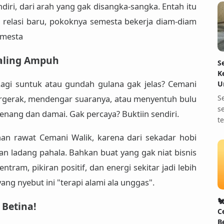
endiri, dari arah yang gak disangka-sangka. Entah itu
ri relasi baru, pokoknya
semesta bekerja diam-diam
emesta
Paling Ampuh
S
K
Lagi suntuk atau gundah gulana gak jelas?
Cemani
U
S
ergerak, mendengar suaranya, atau menyentuh bulu
s
tenang dan damai. Gak percaya? Buktiin sendiri.
t
han rawat Cemani Walik
, karena dari sekadar hobi
an ladang pahala. Bahkan buat yang gak niat bisnis
tentram, pikiran positif, dan energi sekitar jadi lebih
yang nyebut ini
"terapi alami ala unggas"
.

 Betina!
C
B