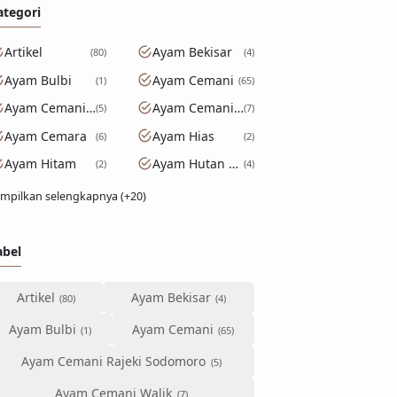
ategori
Artikel
Ayam Bekisar
80
4
Ayam Bulbi
Ayam Cemani
1
65
Ayam Cemani Rajeki Sodomoro
Ayam Cemani Walik
5
7
Ayam Cemara
Ayam Hias
6
2
Ayam Hitam
Ayam Hutan Hijau
2
4
mpilkan selengkapnya (+20)
abel
Artikel
Ayam Bekisar
Ayam Bulbi
Ayam Cemani
Ayam Cemani Rajeki Sodomoro
Ayam Cemani Walik