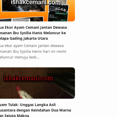
ua Ekor Ayam Cemani Jantan Dewasa
esanan Ibu Sysilia Hanis Meluncur ke
elapa Gading Jakarta Utara
ua ekor ayam Cemani jantan dewasa
esanan Ibu Sysilia Hanis hari ini resmi
eluncur menuju kedi…
yam Tulak: Unggas Langka Asli
usantara dengan Keindahan Dua Warna
an Sejuta Makna