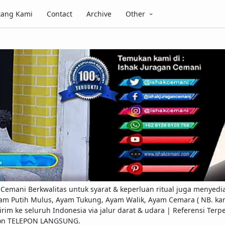
tang Kami
Contact
Archive
Other
emani Berkwalitas untuk syarat & keperluan ritual juga menyedi
am Putih Mulus, Ayam Tukung, Ayam Walik, Ayam Cemara ( NB. kami
ap kirim ke seluruh Indonesia via jalur darat & udara | Referensi 
pon TELEPON LANGSUNG.