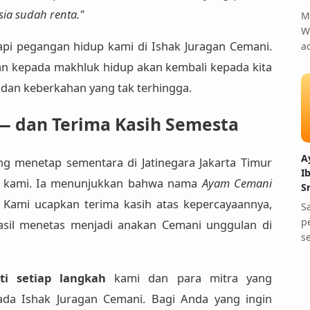
sia sudah renta."
M
W
api
pegangan hidup
kami di Ishak Juragan Cemani.
a
an kepada makhluk hidup akan kembali kepada kita
 dan keberkahan yang tak terhingga.
l — dan Terima Kasih Semesta
A
ang menetap sementara di Jatinegara Jakarta Timur
I
 kami. Ia menunjukkan bahwa nama
Ayam Cemani
S
. Kami ucapkan terima kasih atas kepercayaannya,
S
p
asil menetas menjadi anakan Cemani unggulan di
s
i setiap langkah
kami dan para mitra yang
a Ishak Juragan Cemani. Bagi Anda yang ingin