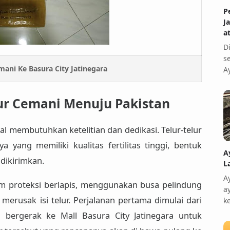
P
J
a
D
s
ani Ke Basura City Jatinegara
A
lur Cemani Menuju Pakistan
onal membutuhkan
ketelitian dan dedikasi
. Telur-telur
ya yang memiliki kualitas fertilitas tinggi, bentuk
A
dikirimkan.
L
A
m proteksi berlapis
, menggunakan busa pelindung
a
merusak isi telur. Perjalanan pertama dimulai dari
k
lu bergerak ke
Mall Basura City Jatinegara
untuk