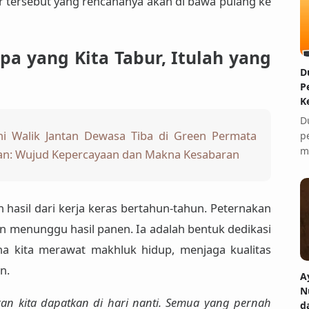
ur tersebut yang rencananya akan di bawa pulang ke
Apa yang Kita Tabur, Itulah yang
D
P
K
D
 Walik Jantan Dewasa Tiba di Green Permata
p
m
atan: Wujud Kepercayaan dan Makna Kesabaran
h hasil dari kerja keras bertahun-tahun. Peternakan
n menunggu hasil panen. Ia adalah bentuk
dedikasi
 kita merawat makhluk hidup, menjaga kualitas
n.
A
N
kan kita dapatkan di hari nanti. Semua yang pernah
d