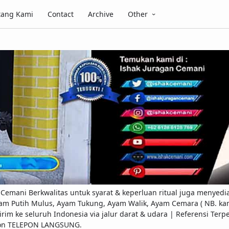
tang Kami
Contact
Archive
Other
emani Berkwalitas untuk syarat & keperluan ritual juga menyedi
am Putih Mulus, Ayam Tukung, Ayam Walik, Ayam Cemara ( NB. kami
ap kirim ke seluruh Indonesia via jalur darat & udara | Referensi 
pon TELEPON LANGSUNG.