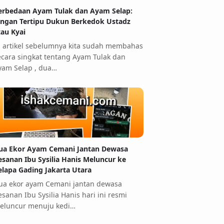
erbedaan Ayam Tulak dan Ayam Selap:
angan Tertipu Dukun Berkedok Ustadz
tau Kyai
i artikel sebelumnya kita sudah membahas
ecara singkat tentang Ayam Tulak dan
yam Selap , dua…
ua Ekor Ayam Cemani Jantan Dewasa
esanan Ibu Sysilia Hanis Meluncur ke
elapa Gading Jakarta Utara
ua ekor ayam Cemani jantan dewasa
esanan Ibu Sysilia Hanis hari ini resmi
eluncur menuju kedi…