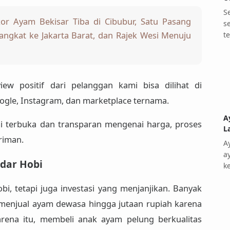
S
kor Ayam Bekisar Tiba di Cibubur, Satu Pasang
s
ngkat ke Jakarta Barat, dan Rajek Wesi Menuju
t
view positif dari pelanggan kami bisa dilihat di
ogle, Instagram, dan marketplace ternama.
A
i terbuka dan transparan mengenai harga, proses
L
riman.
A
a
adar Hobi
k
, tetapi juga investasi yang menjanjikan. Banyak
menjual ayam dewasa hingga jutaan rupiah karena
karena itu, membeli anak ayam pelung berkualitas