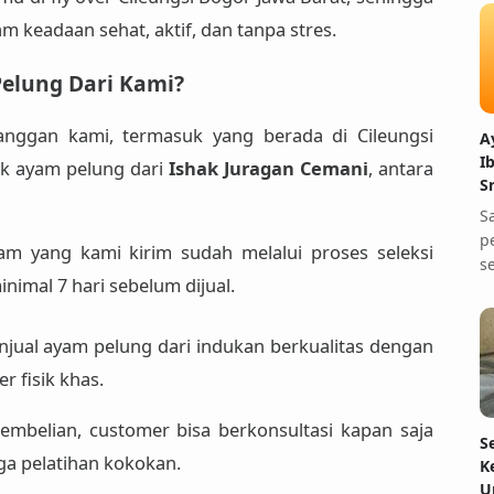
 keadaan sehat, aktif, dan tanpa stres.
elung Dari Kami?
nggan kami, termasuk yang berada di Cileungsi
A
I
ak ayam pelung dari
Ishak Juragan Cemani
, antara
S
S
p
yam yang kami kirim sudah melalui proses seleksi
s
inimal 7 hari sebelum dijual.
njual ayam pelung dari indukan berkualitas dengan
r fisik khas.
pembelian, customer bisa berkonsultasi kapan saja
S
ga pelatihan kokokan.
K
U