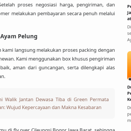
etelah proses negosiasi harga, pengiriman, dan
P
J
stomer melakukan pembayaran secara penuh melalui
a
D
s
n Ayam Pelung
A
im kami langsung melakukan proses packing dengan
hewan. Kami menggunakan box khusus pengiriman
baik, aman dari guncangan, serta dilengkapi alas
an.
D
P
 Walik Jantan Dewasa Tiba di Green Permata
K
atan: Wujud Kepercayaan dan Makna Kesabaran
D
p
m
mu di fly over Cileungsi Bogor Jawa Barat, sehingga