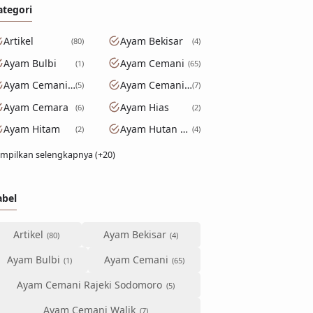
ategori
Artikel
Ayam Bekisar
80
4
Ayam Bulbi
Ayam Cemani
1
65
Ayam Cemani Rajeki Sodomoro
Ayam Cemani Walik
5
7
Ayam Cemara
Ayam Hias
6
2
Ayam Hitam
Ayam Hutan Hijau
2
4
mpilkan selengkapnya (+20)
abel
Artikel
Ayam Bekisar
Ayam Bulbi
Ayam Cemani
Ayam Cemani Rajeki Sodomoro
Ayam Cemani Walik