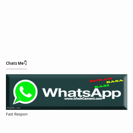
Chats Me👇
Fast Respon