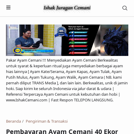
Pakar Ayam Cemani !!! Menyediakan Ayam Cemani Berkwalitas
untuk syarat & keperluan ritual juga menyediakan berbagai ayam
hias lainnya [ Ayam Kate/Serama, Ayam Kapas, Ayam Tulak, Ayam
Putih Mulus, Ayam Tukung, Ayam Walik, Ayam Cemara ( NB. kami
pernah diliput TRANS Media ], dan lain lain. Berkwalitas, unik di jamin
hoki. Siap kirim ke seluruh Indonesia via jalur darat & udara |
Referensi Terpercaya Ayam Cemani untuk kebutuhan dan hobi |
Payment
www.IshakCemani.com | Fast Respon TELEPON LANGSUNG.
Pengiriman & Transaksi
Privacy Policy
Beranda
Pengiriman & Transaksi
Pembayaran Ayam Cemani 40 Ekor
Feed