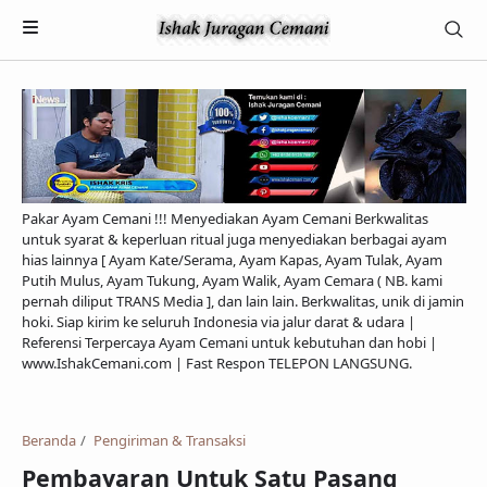
Pakar Ayam Cemani !!! Menyediakan Ayam Cemani Berkwalitas
untuk syarat & keperluan ritual juga menyediakan berbagai ayam
hias lainnya [ Ayam Kate/Serama, Ayam Kapas, Ayam Tulak, Ayam
Putih Mulus, Ayam Tukung, Ayam Walik, Ayam Cemara ( NB. kami
pernah diliput TRANS Media ], dan lain lain. Berkwalitas, unik di jamin
hoki. Siap kirim ke seluruh Indonesia via jalur darat & udara |
Referensi Terpercaya Ayam Cemani untuk kebutuhan dan hobi |
Payment
www.IshakCemani.com | Fast Respon TELEPON LANGSUNG.
Pengiriman & Transaksi
Privacy Policy
Beranda
Pengiriman & Transaksi
Pembayaran Untuk Satu Pasang
Feed