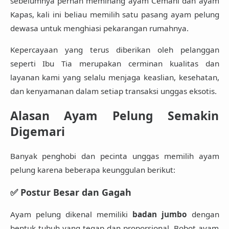
sebelumnya pernah meminang
ayam Cemani
dan
ayam
Kapas
, kali ini beliau memilih
satu pasang ayam pelung
dewasa
untuk menghiasi pekarangan rumahnya.
Kepercayaan yang terus diberikan oleh pelanggan
seperti Ibu Tia merupakan
cerminan kualitas dan
layanan
kami yang selalu menjaga keaslian, kesehatan,
dan kenyamanan dalam setiap transaksi unggas eksotis.
Alasan Ayam Pelung Semakin
Digemari
Banyak penghobi dan pecinta unggas memilih ayam
pelung karena beberapa keunggulan berikut:
✅ Postur Besar dan Gagah
Ayam pelung dikenal memiliki
badan jumbo
dengan
bentuk tubuh yang tegap dan proporsional. Bobot ayam