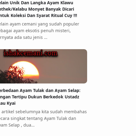
elain Unik Dan Langka Ayam Klawu
ethek/Kelabu Monyet Banyak Dicari
ntuk Koleksi Dan Syarat Ritual Cuy !!!
elain ayam cemani yang sudah populer
ebagai ayam eksotis penuh misteri,
ernyata ada satu jenis …
erbedaan Ayam Tulak dan Ayam Selap:
angan Tertipu Dukun Berkedok Ustadz
tau Kyai
i artikel sebelumnya kita sudah membahas
ecara singkat tentang Ayam Tulak dan
yam Selap , dua…