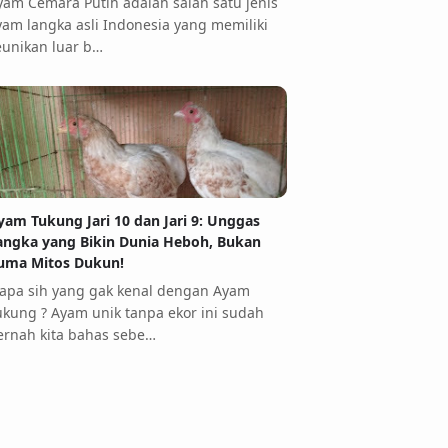
yam Cemara Putih adalah salah satu jenis
yam langka asli Indonesia yang memiliki
eunikan luar b…
yam Tukung Jari 10 dan Jari 9: Unggas
angka yang Bikin Dunia Heboh, Bukan
uma Mitos Dukun!
iapa sih yang gak kenal dengan Ayam
ukung ? Ayam unik tanpa ekor ini sudah
ernah kita bahas sebe…