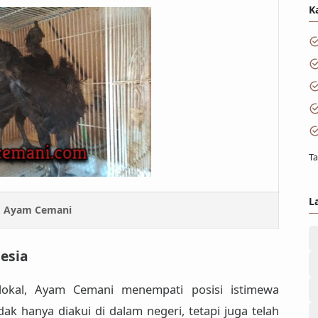
K
Ta
L
Ayam Cemani
esia
lokal,
Ayam Cemani
menempati posisi istimewa
dak hanya diakui di dalam negeri, tetapi juga telah