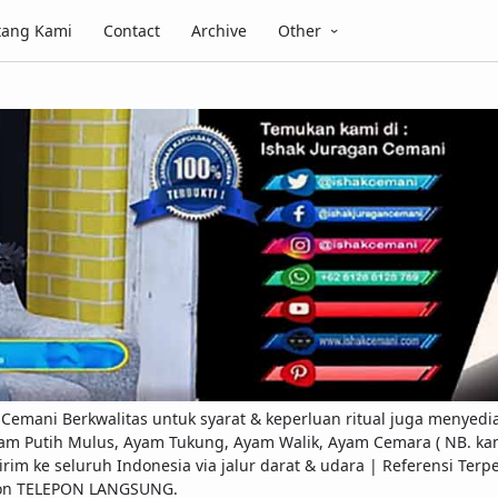
tang Kami
Contact
Archive
Other
emani Berkwalitas untuk syarat & keperluan ritual juga menyedi
am Putih Mulus, Ayam Tukung, Ayam Walik, Ayam Cemara ( NB. kami
ap kirim ke seluruh Indonesia via jalur darat & udara | Referensi 
pon TELEPON LANGSUNG.