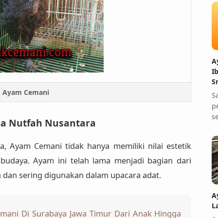
A
I
S
Ayam Cemani
S
p
s
a Nutfah Nusantara
ia
, Ayam Cemani tidak hanya memiliki nilai estetik
n budaya
. Ayam ini telah lama menjadi bagian dari
h dan sering digunakan dalam upacara adat.
A
L
emani Di Surabaya Jawa Timur Dari Anak Hingga