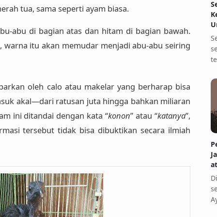
S
erah tua
, sama seperti ayam biasa.
K
U
u-abu di bagian atas dan hitam di bagian bawah
.
S
tas, warna itu akan memudar menjadi abu-abu seiring
s
t
sebarkan oleh
calo atau makelar
yang berharap bisa
uk akal—dari ratusan juta hingga bahkan miliaran
am ini ditandai dengan kata “
konon
” atau “
katanya
”,
rmasi tersebut
tidak bisa dibuktikan secara ilmiah
P
J
a
D
s
A