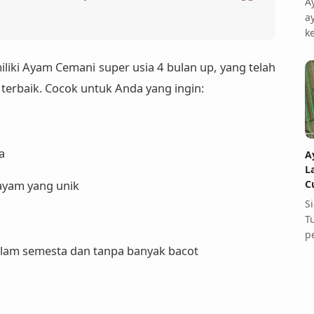
A
a
k
liki
Ayam Cemani super usia 4 bulan up
, yang telah
 terbaik. Cocok untuk Anda yang ingin:
a
A
L
C
ayam yang unik
S
T
p
alam semesta dan tanpa banyak bacot