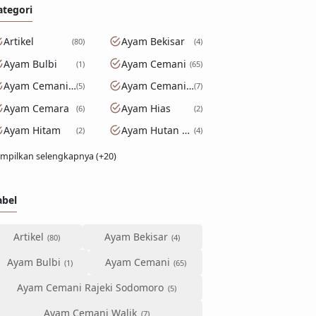
ategori
Artikel
Ayam Bekisar
80
4
Ayam Bulbi
Ayam Cemani
1
65
Ayam Cemani Rajeki Sodomoro
Ayam Cemani Walik
5
7
Ayam Cemara
Ayam Hias
6
2
Ayam Hitam
Ayam Hutan Hijau
2
4
mpilkan selengkapnya (+20)
abel
Artikel
Ayam Bekisar
Ayam Bulbi
Ayam Cemani
Ayam Cemani Rajeki Sodomoro
Ayam Cemani Walik