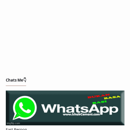
Chats Me👇
Fast Respon