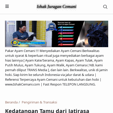
Pakar Ayam Cemani !!! Menyediakan Ayam Cemani Berkwalitas
untuk syarat & keperluan ritual juga menyediakan berbagai ayam
hias lainnya [ Ayam Kate/Serama, Ayam Kapas, Ayam Tulak, Ayam
Putih Mulus, Ayam Tukung, Ayam Walik, Ayam Cemara ( NB. kami
pernah diliput TRANS Media ], dan lain lain. Berkwalitas, unik di jamin
hoki. Siap kirim ke seluruh Indonesia via jalur darat & udara |
Referensi Terpercaya Ayam Cemani untuk kebutuhan dan hobi |
Payment
www.IshakCemani.com | Fast Respon TELEPON LANGSUNG.
Pengiriman & Transaksi
Privacy Policy
Beranda
Pengiriman & Transaksi
Kedatangan Tamu dari Jatirasa
Feed