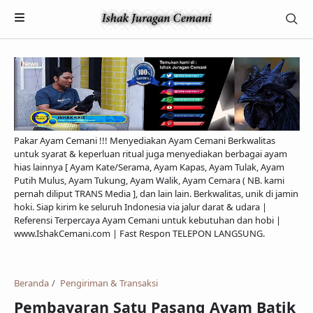
Pakar Ayam Cemani !!! Menyediakan Ayam Cemani Berkwalitas
untuk syarat & keperluan ritual juga menyediakan berbagai ayam
hias lainnya [ Ayam Kate/Serama, Ayam Kapas, Ayam Tulak, Ayam
Putih Mulus, Ayam Tukung, Ayam Walik, Ayam Cemara ( NB. kami
pernah diliput TRANS Media ], dan lain lain. Berkwalitas, unik di jamin
hoki. Siap kirim ke seluruh Indonesia via jalur darat & udara |
Referensi Terpercaya Ayam Cemani untuk kebutuhan dan hobi |
Payment
www.IshakCemani.com | Fast Respon TELEPON LANGSUNG.
Pengiriman & Transaksi
Privacy Policy
Beranda
Pengiriman & Transaksi
Pembayaran Satu Pasang Ayam Batik
Feed