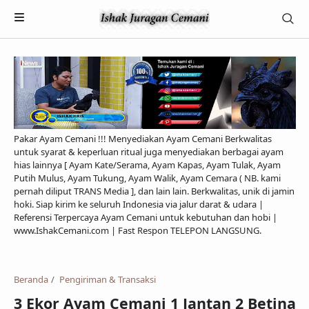
Pakar Ayam Cemani !!! Menyediakan Ayam Cemani Berkwalitas
untuk syarat & keperluan ritual juga menyediakan berbagai ayam
hias lainnya [ Ayam Kate/Serama, Ayam Kapas, Ayam Tulak, Ayam
Putih Mulus, Ayam Tukung, Ayam Walik, Ayam Cemara ( NB. kami
pernah diliput TRANS Media ], dan lain lain. Berkwalitas, unik di jamin
hoki. Siap kirim ke seluruh Indonesia via jalur darat & udara |
Referensi Terpercaya Ayam Cemani untuk kebutuhan dan hobi |
Payment
www.IshakCemani.com | Fast Respon TELEPON LANGSUNG.
Pengiriman & Transaksi
Privacy Policy
Beranda
Pengiriman & Transaksi
3 Ekor Ayam Cemani 1 Jantan 2 Betina
Feed