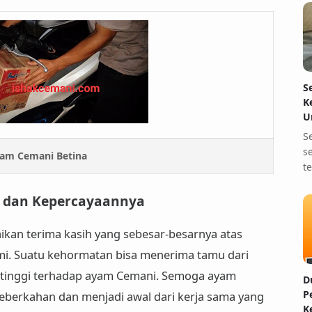
S
K
U
S
s
am Cemani Betina
t
n dan Kepercayaannya
an terima kasih yang sebesar-besarnya atas
i. Suatu kehormatan bisa menerima tamu dari
si tinggi terhadap ayam Cemani. Semoga ayam
D
P
eberkahan dan menjadi awal dari kerja sama yang
K