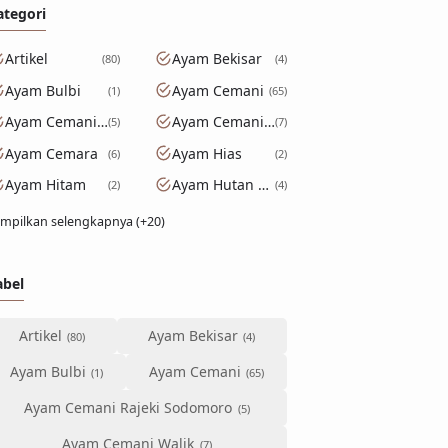
ategori
Artikel
Ayam Bekisar
80
4
Ayam Bulbi
Ayam Cemani
1
65
Ayam Cemani Rajeki Sodomoro
Ayam Cemani Walik
5
7
Ayam Cemara
Ayam Hias
6
2
Ayam Hitam
Ayam Hutan Hijau
2
4
mpilkan selengkapnya (+20)
abel
Artikel
Ayam Bekisar
Ayam Bulbi
Ayam Cemani
Ayam Cemani Rajeki Sodomoro
Ayam Cemani Walik