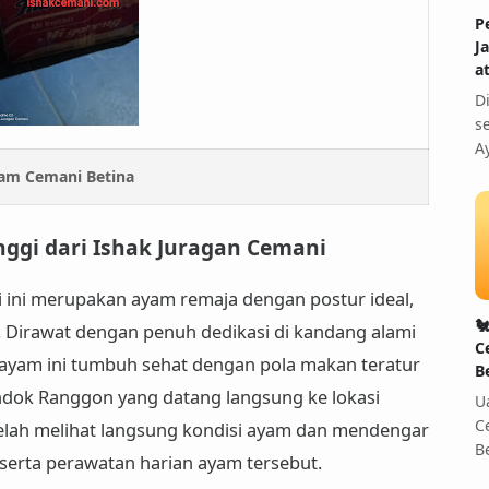
P
J
a
D
s
A
am Cemani Betina
nggi dari Ishak Juragan Cemani
i ini merupakan ayam remaja dengan postur ideal,

. Dirawat dengan penuh dedikasi di kandang alami
C
 ayam ini tumbuh sehat dengan pola makan teratur
B
ondok Ranggon
yang datang langsung ke lokasi
U
C
lah melihat langsung kondisi ayam dan mendengar
B
 serta perawatan harian ayam tersebut.