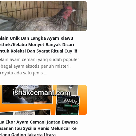
elain Unik Dan Langka Ayam Klawu
ethek/Kelabu Monyet Banyak Dicari
ntuk Koleksi Dan Syarat Ritual Cuy !!!
elain ayam cemani yang sudah populer
ebagai ayam eksotis penuh misteri,
ernyata ada satu jenis …
ua Ekor Ayam Cemani Jantan Dewasa
esanan Ibu Sysilia Hanis Meluncur ke
elapa Gading Jakarta Utara