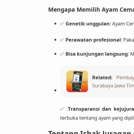
Mengapa Memilih Ayam Ceman
✅
Genetik unggulan
: Ayam Cem
✅
Perawatan profesional
: Pak
✅
Bisa kunjungan langsung
: 
Related:
Pembay
Surabaya Jawa Ti
✅
Transparansi dan kejujur
terbuka tentang ayam yang dipil
Tentang Ishak Juragan