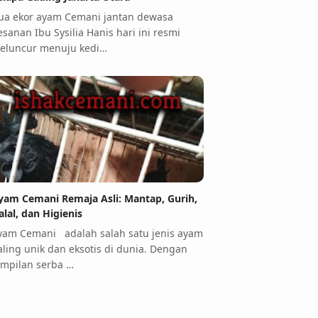
ua ekor ayam Cemani jantan dewasa
esanan Ibu Sysilia Hanis hari ini resmi
eluncur menuju kedi…
yam Cemani Remaja Asli: Mantap, Gurih,
alal, dan Higienis
yam Cemani adalah salah satu jenis ayam
aling unik dan eksotis di dunia. Dengan
ampilan serba …