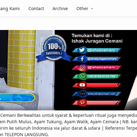
tang Kami
Contact
Archive
Other
emani Berkwalitas untuk syarat & keperluan ritual juga menyedi
am Putih Mulus, Ayam Tukung, Ayam Walik, Ayam Cemara ( NB. kami
ap kirim ke seluruh Indonesia via jalur darat & udara | Referensi 
pon TELEPON LANGSUNG.