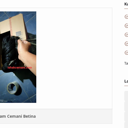
K
Ta
L
am Cemani Betina