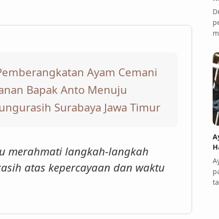
D
p
m
Pemberangkatan Ayam Cemani
sanan Bapak Anto Menuju
ungurasih Surabaya Jawa Timur
A
H
lu merahmati langkah-langkah
A
 kasih atas kepercayaan dan waktu
p
t