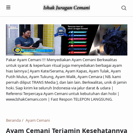
Pakar Ayam Cemani !!! Menyediakan Ayam Cemani Berkwalitas
untuk syarat & keperluan ritual juga menyediakan berbagai ayam
hias lainnya [ Ayam Kate/Serama, Ayam Kapas, Ayam Tulak, Ayam
Putih Mulus, Ayam Tukung, Ayam Walik, Ayam Cemara ( NB. kami
pernah diliput TRANS Media ], dan lain lain. Berkwalitas, unik di jamin
hoki. Siap kirim ke seluruh Indonesia via jalur darat & udara |
Referensi Terpercaya Ayam Cemani untuk kebutuhan dan hobi |
Payment
www.IshakCemani.com | Fast Respon TELEPON LANGSUNG.
Pengiriman & Transaksi
Privacy Policy
Beranda
Ayam Cemani
Ayam Cemani Terjamin Kesehatannya
Feed