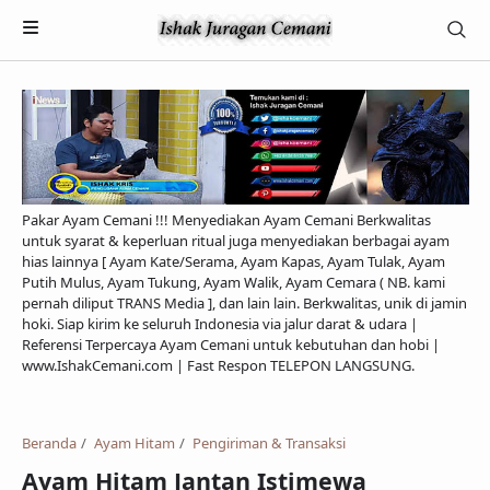
Pakar Ayam Cemani !!! Menyediakan Ayam Cemani Berkwalitas
untuk syarat & keperluan ritual juga menyediakan berbagai ayam
hias lainnya [ Ayam Kate/Serama, Ayam Kapas, Ayam Tulak, Ayam
Putih Mulus, Ayam Tukung, Ayam Walik, Ayam Cemara ( NB. kami
pernah diliput TRANS Media ], dan lain lain. Berkwalitas, unik di jamin
hoki. Siap kirim ke seluruh Indonesia via jalur darat & udara |
Referensi Terpercaya Ayam Cemani untuk kebutuhan dan hobi |
Payment
www.IshakCemani.com | Fast Respon TELEPON LANGSUNG.
Pengiriman & Transaksi
Privacy Policy
Beranda
Ayam Hitam
Pengiriman & Transaksi
Ayam Hitam Jantan Istimewa
Feed