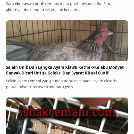
Satu ekor ayam putih tembus mata putih pesanan Ibu Sinta
akhirnya tiba dengan selamat di kediam…
Selain Unik Dan Langka Ayam Klawu Kethek/Kelabu Monyet
Banyak Dicari Untuk Koleksi Dan Syarat Ritual Cuy !!!
Selain ayam cemani yang sudah populer sebagai ayam eksotis
penuh misteri, ternyata ada satu jenis …