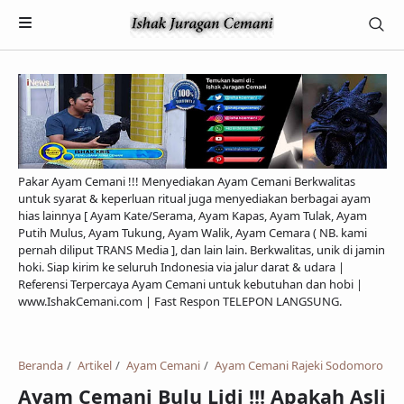
Pakar Ayam Cemani !!! Menyediakan Ayam Cemani Berkwalitas
untuk syarat & keperluan ritual juga menyediakan berbagai ayam
hias lainnya [ Ayam Kate/Serama, Ayam Kapas, Ayam Tulak, Ayam
Putih Mulus, Ayam Tukung, Ayam Walik, Ayam Cemara ( NB. kami
pernah diliput TRANS Media ], dan lain lain. Berkwalitas, unik di jamin
hoki. Siap kirim ke seluruh Indonesia via jalur darat & udara |
Referensi Terpercaya Ayam Cemani untuk kebutuhan dan hobi |
Payment
www.IshakCemani.com | Fast Respon TELEPON LANGSUNG.
Pengiriman & Transaksi
Privacy Policy
Beranda
Artikel
Ayam Cemani
Ayam Cemani Rajeki Sodomoro
Ayam Cemani Bulu Lidi !!! Apakah Asli
Feed