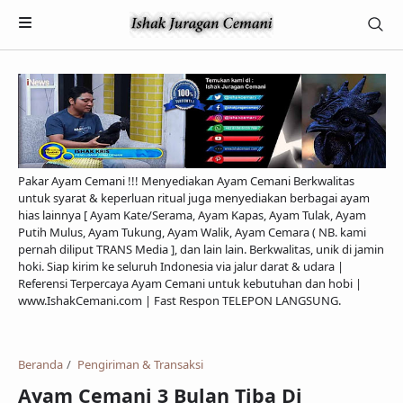
Pakar Ayam Cemani !!! Menyediakan Ayam Cemani Berkwalitas
untuk syarat & keperluan ritual juga menyediakan berbagai ayam
hias lainnya [ Ayam Kate/Serama, Ayam Kapas, Ayam Tulak, Ayam
Putih Mulus, Ayam Tukung, Ayam Walik, Ayam Cemara ( NB. kami
pernah diliput TRANS Media ], dan lain lain. Berkwalitas, unik di jamin
hoki. Siap kirim ke seluruh Indonesia via jalur darat & udara |
Referensi Terpercaya Ayam Cemani untuk kebutuhan dan hobi |
Payment
www.IshakCemani.com | Fast Respon TELEPON LANGSUNG.
Pengiriman & Transaksi
Privacy Policy
Beranda
Pengiriman & Transaksi
Ayam Cemani 3 Bulan Tiba Di
Feed