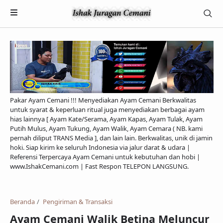
Pakar Ayam Cemani !!! Menyediakan Ayam Cemani Berkwalitas
untuk syarat & keperluan ritual juga menyediakan berbagai ayam
hias lainnya [ Ayam Kate/Serama, Ayam Kapas, Ayam Tulak, Ayam
Putih Mulus, Ayam Tukung, Ayam Walik, Ayam Cemara ( NB. kami
pernah diliput TRANS Media ], dan lain lain. Berkwalitas, unik di jamin
hoki. Siap kirim ke seluruh Indonesia via jalur darat & udara |
Referensi Terpercaya Ayam Cemani untuk kebutuhan dan hobi |
Payment
www.IshakCemani.com | Fast Respon TELEPON LANGSUNG.
Pengiriman & Transaksi
Privacy Policy
Beranda
Pengiriman & Transaksi
Ayam Cemani Walik Betina Meluncur
Feed